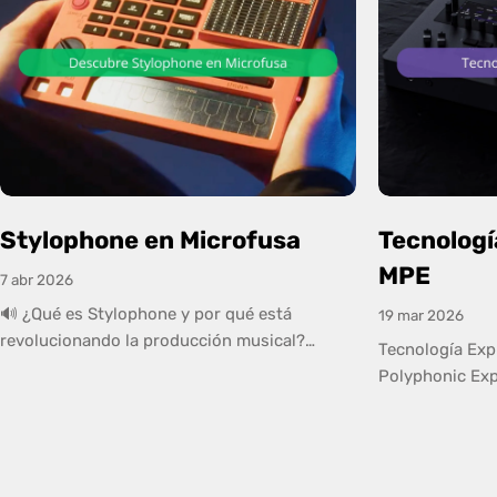
Stylophone en Microfusa
Tecnologí
MPE
7 abr 2026
🔊 ¿Qué es Stylophone y por qué está
19 mar 2026
revolucionando la producción musical?
Tecnología Exp
[embed]https://www.youtube.com/watch?
Polyphonic Exp
v=eupwp-EPMmo[/embed] Stylophone es una
(MIDI Polyphon
marca icónica dentro del mundo de los
y un después e
sintetizadores compactos. Nació en los años
controladores M
60 y se convirtió en un instrumento de culto
tradicional, M