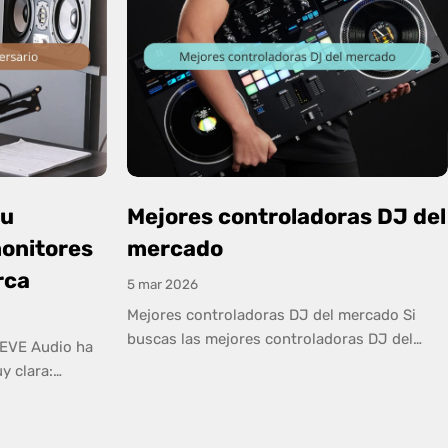
su
Mejores controladoras DJ del
monitores
mercado
rca
5 mar 2026
Mejores controladoras DJ del mercado Si
buscas las mejores controladoras DJ del
 EVE Audio ha
mercado, ya sea para club, directos exigentes
y clara:
o dar el salto definitivo a nivel profesional,
 propia. En su
estos modelos destacan por su calidad de
monitores EVE
construcción, flujo de trabajo y prestaciones
uctores,