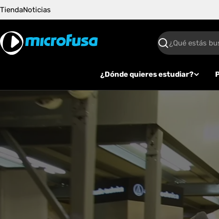
Saltar
Tienda
Noticias
al
contenido
Buscar
¿Dónde quieres estudiar?