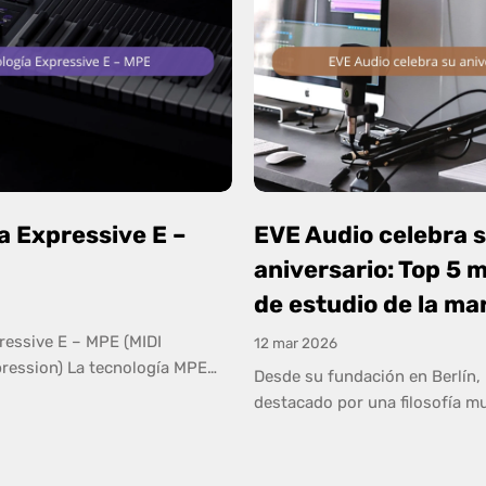
a Expressive E –
EVE Audio celebra 
aniversario: Top 5 
de estudio de la ma
ressive E – MPE (MIDI
12 mar 2026
ression) La tecnología MPE
Desde su fundación en Berlín,
ic Expression) marca un antes
destacado por una filosofía mu
n la forma de tocar teclados y
precisión, diseño y tecnología
IDI. A diferencia del MIDI
aniversario, repasamos los 5 
PE permite que cada nota tenga
Audio más valorados por prod