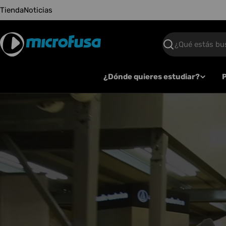
Saltar
Tienda
Noticias
al
contenido
Buscar
¿Dónde quieres estudiar?