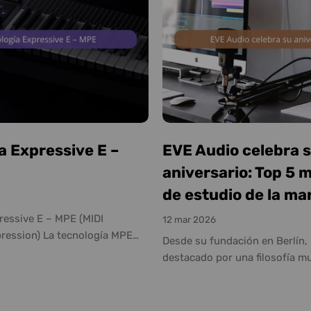
a Expressive E –
EVE Audio celebra 
aniversario: Top 5 
de estudio de la ma
ressive E – MPE (MIDI
12 mar 2026
ression) La tecnología MPE
Desde su fundación en Berlín,
ic Expression) marca un antes
destacado por una filosofía mu
n la forma de tocar teclados y
precisión, diseño y tecnología
IDI. A diferencia del MIDI
aniversario, repasamos los 5 
PE permite que cada nota tenga
Audio más valorados por prod