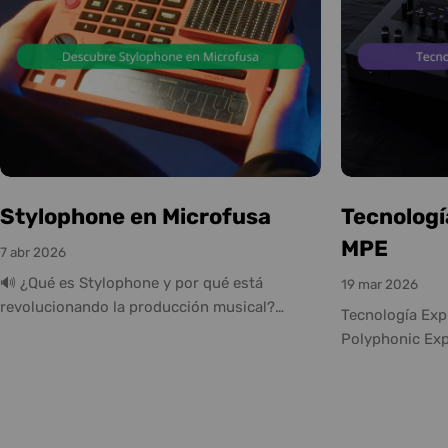
Stylophone en Microfusa
Tecnologí
MPE
7 abr 2026
🔊 ¿Qué es Stylophone y por qué está
19 mar 2026
revolucionando la producción musical?
Tecnología Exp
[embed]https://www.youtube.com/watch?
Polyphonic Exp
v=eupwp-EPMmo[/embed] Stylophone es una
(MIDI Polyphon
marca icónica dentro del mundo de los
y un después e
sintetizadores compactos. Nació en los años
controladores M
60 y se convirtió en un instrumento de culto
tradicional, M