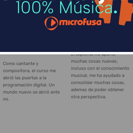
Victoria Riba
Tomás Baptista
A.K.A VICCO
El Diploma me aportó
muchas cosas nuevas,
Como cantante y
incluso con el conocimiento
compositora, el curso me
musical, me ha ayudado a
abrió las puertas a la
consolidar muchas cosas,
programación digital. Un
ademas de poder obtener
mundo nuevo se abrió ante
otra perspectiva.
mi.