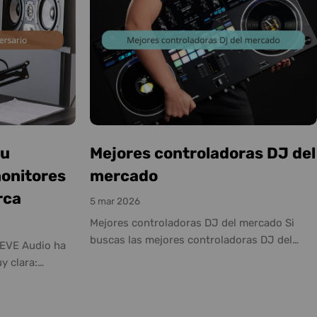
su
Mejores controladoras DJ del
monitores
mercado
rca
5 mar 2026
Mejores controladoras DJ del mercado Si
buscas las mejores controladoras DJ del
 EVE Audio ha
mercado, ya sea para club, directos exigentes
y clara:
o dar el salto definitivo a nivel profesional,
 propia. En su
estos modelos destacan por su calidad de
monitores EVE
construcción, flujo de trabajo y prestaciones
uctores,